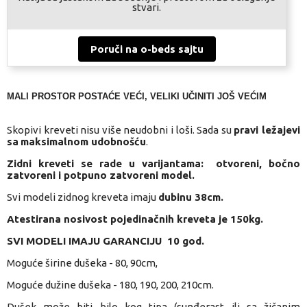
stvari.
Poruči na o-beds sajtu
MALI PROSTOR POSTAĆE VEĆI, VELIKI UČINITI JOŠ VEĆIM
Skopivi kreveti nisu više neudobni i loši. Sada su
pravi ležajevi
sa
maksimalnom udobnošću
.
Zidni kreveti se rade u varijantama:
otvoreni, bočno
zatvoreni i potpuno zatvoreni model.
Svi modeli zidnog kreveta imaju
dubinu 38cm.
Atestirana nosivost pojedinačnih kreveta je 150kg.
SVI MODELI IMAJU
GARANCIJU 10 god.
Moguće širine dušeka - 80, 90cm,
Moguće dužine dušeka - 180, 190, 200, 210cm.
Dušek može biti bilo kog tipa (sunđerast ili sa žičanim