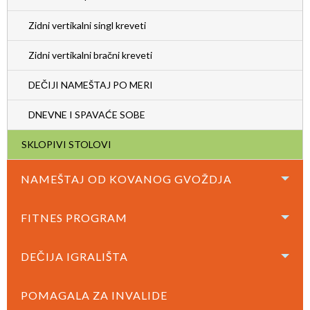
Zidni vertikalni singl kreveti
Zidni vertikalni bračni kreveti
DEČIJI NAMEŠTAJ PO MERI
DNEVNE I SPAVAĆE SOBE
SKLOPIVI STOLOVI
NAMEŠTAJ OD KOVANOG GVOŽDJA
FITNES PROGRAM
DEČIJA IGRALIŠTA
POMAGALA ZA INVALIDE