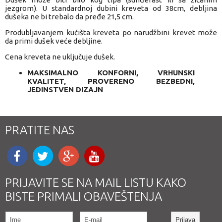
jezgrom). U standardnoj dubini kreveta od 38cm, debljina
dušeka ne bi trebalo da pređe 21,5 cm.
Produbljavanjem kućišta kreveta po narudžbini krevet može
da primi dušek veće debljine.
Cena kreveta ne uključuje dušek.
MAKSIMALNO KONFORNI, VRHUNSKI
KVALITET, PROVERENO BEZBEDNI,
JEDINSTVEN DIZAJN
PRATITE NAS
PRIJAVITE SE NA MAIL LISTU KAKO
BISTE PRIMALI OBAVEŠTENJA