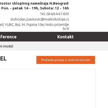
prostor sklopivog nameštaja N.Beograd:
Pon. - petak 14 - 19h, Subota: 12 - 16h
Tel: 064/64-67-859
slobodan.pavicevic@rivalindustrija.rs
d, YUBC, Bul. M. Pupina 10e/ nisko prizemlje
br.8
ference
Kontakt
M model
EL
Postavite pitanje o ovom proizvodu