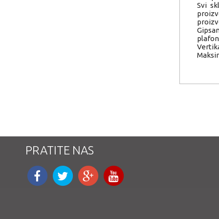
Svi sk
proizv
proizv
Gipsan
plafon
Vertik
Maksim
PRATITE NAS