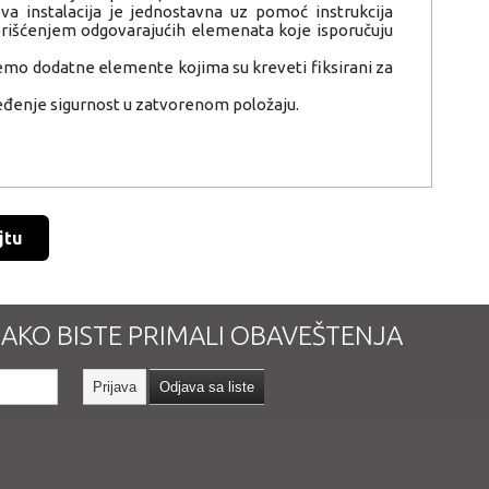
ova instalacija je jednostavna uz pomoć instrukcija
 korišćenjem odgovarajućih elemenata koje isporučuju
jemo dodatne elemente kojima su kreveti fiksirani za
beđenje sigurnost u zatvorenom položaju.
jtu
 KAKO BISTE PRIMALI OBAVEŠTENJA