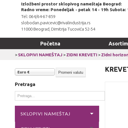
Izložbeni prostor sklopivog nameštaja Beograd:
Radno vreme: Ponedeljak - petak 14 - 19h Subota: 
Tel: 064/64-67-859
slobodan.pavicevic@rivalindustrija.rs
11000 Beograd, Dimitrija Tucovića 52-54
Početna
Asorti
>
SKLOPIVI NAMEŠTAJ
>
ZIDNI KREVETI
>
Zidni horizon
KREVE
Euro €
Pretraga
SKLOPIVI NAMEŠTAJ