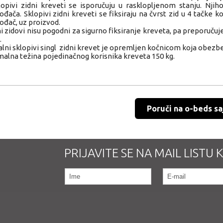
lopivi zidni kreveti se isporučuju u rasklopljenom stanju. Njih
ođača. Sklopivi zidni kreveti se fiksiraju na čvrst zid u 4 tačke
ođač, uz proizvod.
i zidovi nisu pogodni za sigurno fiksiranje kreveta, pa preporuču
.
alni sklopivi singl zidni krevet je opremljen kočnicom koja obez
alna težina pojedinačnog korisnika kreveta 150 kg.
Poruči na o-beds sa
PRIJAVITE SE NA MAIL LISTU