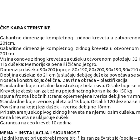
ČKE KARAKTERISTIKE
Gabaritne dimenzije kompletnog zidnog kreveta u zatvorenom 
201cm.
Gabaritne dimenzije kompletnog zidnog kreveta u otvorenom p
201cm.
Visina osnove zidnog kreveta za dušek u otvorenom položaju: 32 
Tip dušeka: Memorijska pena ili žičano jezgro.
Dimenzija dušeka: 90x200 (opcije: 80x190, 80x200, 90x190, 90x210 
Debljina dušeka: do 21 cm (u slučaju debljeg dušeka povećava se s
Noseća konstrukcija: čelična. Završna obrada – plastifikacija.
Standardne boje metalne konstrukcije bela i siva. Ostale boje se 
Krevet je atestiran za težinu pojedinačnog korisnika do 150 kg
Ispuna fronta i bočnih strana: oplemenjena iverica debljine 18 m
Standardne boje iverice: paleta od 15 boja. Ostalih 120 dezena se 
Površina na kojoj leži dušek – iverica debljine 18mm.
Pri zatvaranju sklopivog zidnog kreveta na njemu, osim dušeka, m
Cena kreveta ne uključuje dušek.
Garancija na ceo krevet 10 godina.
ENA – INSTALACIJA I SIGURNOST
i zidni krevet pri upotrebi mora biti fiksiran za čvrst zid (opcija – 