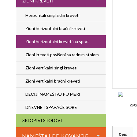
ZIDNI KREVETI
Horizontali singl zidni kreveti
Zidni horizontalni bračni kreveti
Zidni horizontalni kreveti na sprat
Zidni kreveti povišeni sa radnim stolom
Zidni vertikalni singl kreveti
Zidni vertikalni bračni kreveti
DEČIJI NAMEŠTAJ PO MERI
DNEVNE I SPAVAĆE SOBE
SKLOPIVI STOLOVI
Opis
NAMEŠTAJ OD KOVANOG