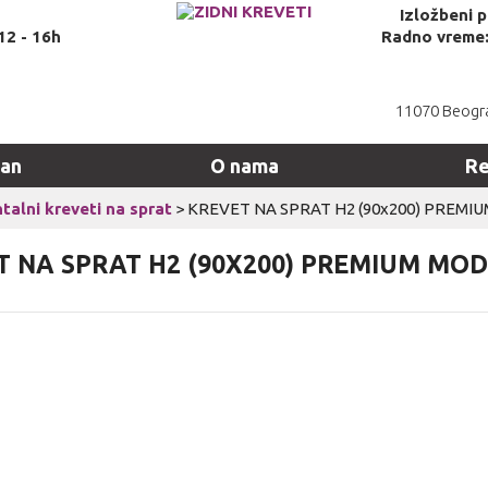
Izložbeni 
12 - 16h
Radno vreme: 
11070 Beogra
man
O nama
Re
talni kreveti na sprat
>
KREVET NA SPRAT H2 (90x200) PREMIU
T NA SPRAT H2 (90X200) PREMIUM MOD