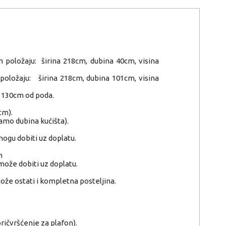
položaju: širina 218cm, dubina 40cm, visina
oložaju: širina 218cm, dubina 101cm, visina
i 130cm od poda.
cm).
amo dubina kućišta).
mogu dobiti uz doplatu.
m
može dobiti uz doplatu.
ože ostati i kompletna posteljina.
pričvršćenje za plafon).