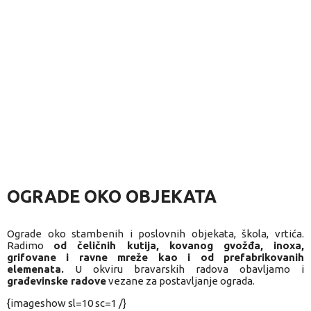
OGRADE OKO OBJEKATA
Ograde oko stambenih i poslovnih objekata, škola, vrtića.
Radimo
od čeličnih kutija, kovanog gvožđa, inoxa,
grifovane i ravne mreže kao i od prefabrikovanih
elemenata.
U okviru bravarskih radova obavljamo i
građevinske radove
vezane za postavljanje ograda.
{imageshow sl=10 sc=1 /}