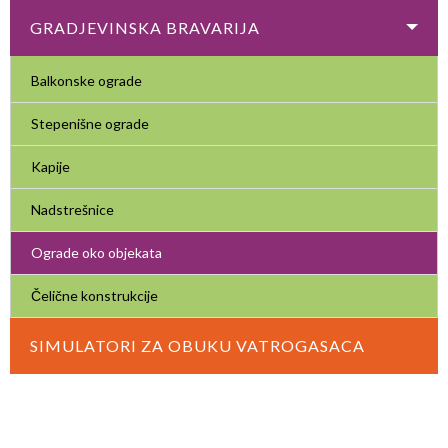
GRADJEVINSKA BRAVARIJA
Balkonske ograde
Stepenišne ograde
Kapije
Nadstrešnice
Ograde oko objekata
Čelične konstrukcije
SIMULATORI ZA OBUKU VATROGASACA