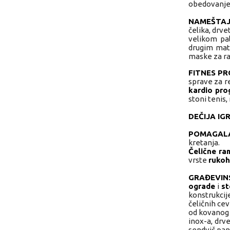
obedovanje i
NAMEŠTAJ
čelika, drve
velikom pal
drugim mate
maske za rad
FITNES P
sprave za r
kardio pro
stoni tenis,
DEČIJA IG
POMAGALA
kretanja.
Čelične ra
vrste
rukoh
GRAĐEVIN
ograde
i
st
konstrukcij
čeličnih cev
od kovanog 
inox-a, drv
sendvič pane