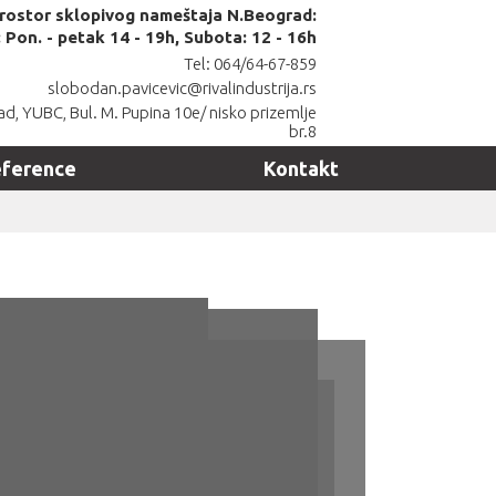
prostor sklopivog nameštaja N.Beograd:
Pon. - petak 14 - 19h, Subota: 12 - 16h
Tel: 064/64-67-859
slobodan.pavicevic@rivalindustrija.rs
d, YUBC, Bul. M. Pupina 10e/ nisko prizemlje
br.8
ference
Kontakt