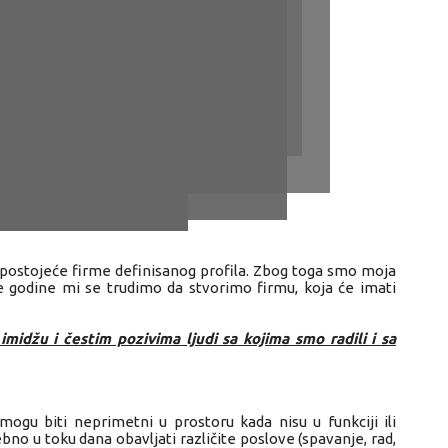
e postojeće firme definisanog profila. Zbog toga smo moja
ne godine mi se trudimo da stvorimo firmu, koja će imati
midžu i čestim pozivima ljudi sa kojima smo radili i sa
ogu biti neprimetni u prostoru kada nisu u funkciji ili
no u toku dana obavljati različite poslove (spavanje, rad,