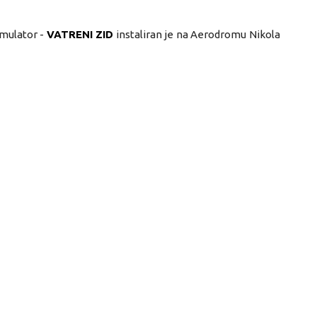
imulator -
VATRENI ZID
instaliran je na Aerodromu Nikola