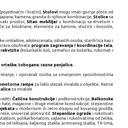
(pojedinačni i bračni),
Stolovi
mogu imati gornje ploče od
dijapana, kamena, granita ili njihove kombinacije,
Stolice
sa
vaki prostor,
Sitan mobilijar
u kombinaciji sa drvetom i
žače za kišobrane, elemente za kamine, stočiće i konzole,
 omladine, adolescenata, odraslih osoba, starih lica kao i
sprava obuhvata:
program zagrevanja i koordinacije tela
,
rekvizite
(košarkaški koš, semafori za košarku, rukomet i
,
vrteške
,
tobogane
,
razne penjalice
...
kretanje, i oporavak osoba sa smanjenim sposobnostima
omotorne rampe
za lakši ulazak invalida u objekte, Razne
zalice
za invalide
aditi:
Čelične konstrukcije
i podkonstrukcije,
Balkonske
 hale, magacine i druge metalne konstrukcije, stepenišne
bjekata
u modernom ili retro dizajnu od kovanog gvožđa,
reše, univerzal pletiva itd.
Stepenišne ograde
i rukohvati
a staklom, polikarbonatom, sajlama i rukohvatima od čelika,
ma od leksana, kaljenog stakla, armiranog stakla, TR lima,