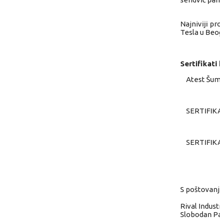
Najniviji p
Tesla u Beo
Sertifikati
Atest Šuma
SERTIFIKAT
SERTIFIKAT
S poštovan
Rival Industr
Slobodan Pa