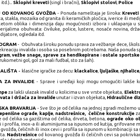
td.)...
Sklopivi kreveti
(singl i bračni),
Sklopivi stolovi
,
Police
 OD KOVANOG GVOŽĐA
- Ponuda nameštaja je široka:
Kreveti
ta, stakla, mozaika od granita ili keramičkih pločica, iverice ili me
etom oblika i dimenzija daju mogućnosti izbora i uklapanja u s
rijalima obuhvata: čiviluke, police, lustere, nosače novina, dr
ijatore, ogledala itd.
ROGRAM
- Obuhvata široku ponudu sprava za vežbanje dece, školske
ekreaciju invalida i osoba sa posebnim potrebama. Naša ponuda 
gram
,
vežbe snage
,
sprave za hendikepirane
i
ostale sportske 
 rukometni gol, gol za mali fudbal, sto za šah).
RALIŠTA
-
klasične igračke za decu:
klackalice
,
ljuljaške
,
njihalice
 ZA INVALIDE
- Sprave i uređaji koji mogu omogućiti lakše 
mpe
za lakši ulazak invalid u kolicima u sve vrste objekata,
Elektr
vata i držača za invalide
unutar i izvan objekata,
Hidraulične di
SKA BRAVARIJA
- Sve što je od čelika na jednoj zgradi možemo ur
epenišne ograde
,
kapije
,
n
adstrešnice
,
čelične konstrukcije
za
e od čelika sa gazištima od čelika, drveta, betona,
ograde oko o
i i profila, inox-a ili aluminijuma sa ispunom od kutija, grifovane m
gvožđa, čeličnih ili inox cevi i profila sa ispunom u kombinaciji s
eta.
Nadstrešnice
od kovanog gvožđa ili čeličnih cevi sa pokrivka
la i drugih materijala.