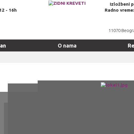
Izložbeni 
12 - 16h
Radno vreme: 
11070 Beogra
man
O nama
Re