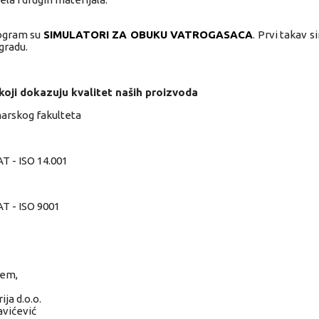
rogram su
SIMULATORI ZA OBUKU VATROGASACA
. Prvi takav s
gradu.
 koji dokazuju kvalitet naših proizvoda
rskog fakulteta
 - ISO 14.001
 - ISO 9001
jem,
ija d.o.o.
vićević