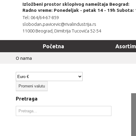
Izložbeni prostor sklopivog nameštaja Beograd:
Radno vreme: Ponedeljak - petak 14 - 19h Subota: 
Tel: 064/64-67-859
slobodan.pavicevic@rivalindustrija.rs
11000 Beograd, Dimitrija Tucovića 52-54
Početna
Asorti
O nama
Pretraga