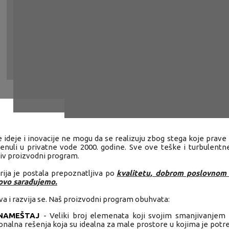
e ideje i inovacije ne mogu da se realizuju zbog stega koje prav
krenuli u privatne vode 2000. godine. Sve ove teške i turbulent
iv proizvodni program.
trija je postala prepoznatljiva po
kvalitetu, dobrom poslovnom i
ovo sarađujemo.
va i razvija se. Naš proizvodni program obuhvata:
 NAMEŠTAJ
- Veliki broj elemenata koji svojim smanjivanjem m
onalna rešenja koja su idealna za male prostore u kojima je potreb