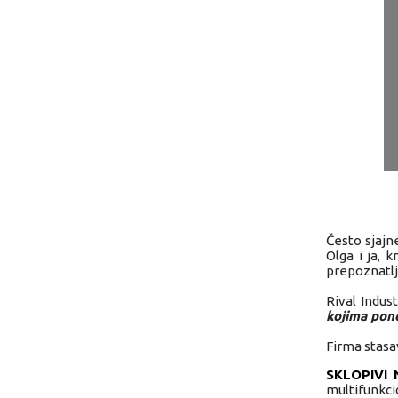
Često sjajn
Olga i ja, 
prepoznatlj
Rival Indus
kojima pon
Firma stasa
SKLOPIVI
multifunkci