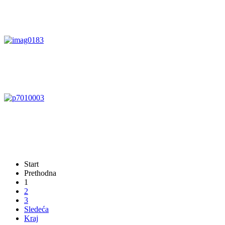
Start
Prethodna
1
2
3
Sledeća
Kraj