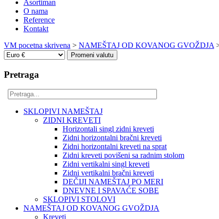
Asortiman
O nama
Reference
Kontakt
VM pocetna skrivena
>
NAMEŠTAJ OD KOVANOG GVOŽDJA
Pretraga
SKLOPIVI NAMEŠTAJ
ZIDNI KREVETI
Horizontali singl zidni kreveti
Zidni horizontalni bračni kreveti
Zidni horizontalni kreveti na sprat
Zidni kreveti povišeni sa radnim stolom
Zidni vertikalni singl kreveti
Zidni vertikalni bračni kreveti
DEČIJI NAMEŠTAJ PO MERI
DNEVNE I SPAVAĆE SOBE
SKLOPIVI STOLOVI
NAMEŠTAJ OD KOVANOG GVOŽDJA
Kreveti