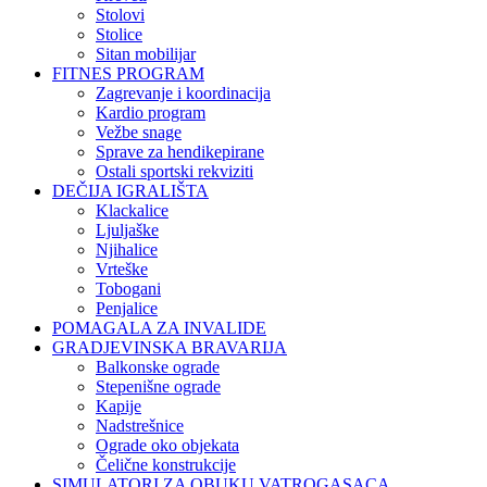
Stolovi
Stolice
Sitan mobilijar
FITNES PROGRAM
Zagrevanje i koordinacija
Kardio program
Vežbe snage
Sprave za hendikepirane
Ostali sportski rekviziti
DEČIJA IGRALIŠTA
Klackalice
Ljuljaške
Njihalice
Vrteške
Tobogani
Penjalice
POMAGALA ZA INVALIDE
GRADJEVINSKA BRAVARIJA
Balkonske ograde
Stepenišne ograde
Kapije
Nadstrešnice
Ograde oko objekata
Čelične konstrukcije
SIMULATORI ZA OBUKU VATROGASACA