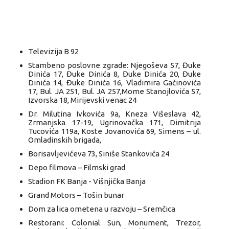
Televizija B 92
Stambeno poslovne zgrade: Njegoševa 57, Đuke
Dinića 17, Đuke Dinića 8, Đuke Dinića 20, Đuke
Dinića 14, Đuke Dinića 16, Vladimira Gaćinovića
17, Bul. JA 251, Bul. JA 257,Mome Stanojlovića 57,
Izvorska 18, Mirijevski venac 24
Dr. Milutina Ivkovića 9a, Kneza Višeslava 42,
Zrmanjska 17-19, Ugrinovačka 171, Dimitrija
Tucovića 119a, Koste Jovanovića 69, Simens – ul.
Omladinskih brigada,
Borisavljevićeva 73, Siniše Stankovića 24
Depo filmova – Filmski grad
Stadion FK Banja - Višnjička Banja
Grand Motors – Tošin bunar
Dom za lica ometena u razvoju – Sremčica
Restorani: Colonial Sun, Monument, Trezor,