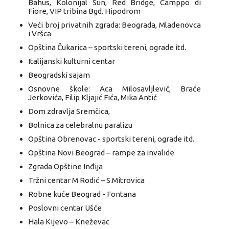
Bahus, Kolonijal Sun, Red Bridge, Camppo di
Fiore, VIP tribina Bgd. Hipodrom
Veći broj privatnih zgrada: Beograda, Mladenovca
i Vršca
Opština Čukarica – sportski tereni, ograde itd.
Italijanski kulturni centar
Beogradski sajam
Osnovne škole: Aca Milosavljlević, Braće
Jerkovića, Filip Kljajić Fića, Mika Antić
Dom zdravlja Sremčica,
Bolnica za celebralnu paralizu
Opština Obrenovac - sportski tereni, ograde itd.
Opština Novi Beograd – rampe za invalide
Zgrada Opštine Inđija
Tržni centar M Rodić – S.Mitrovica
Robne kuće Beograd - Fontana
Poslovni centar Ušće
Hala Kijevo – Kneževac